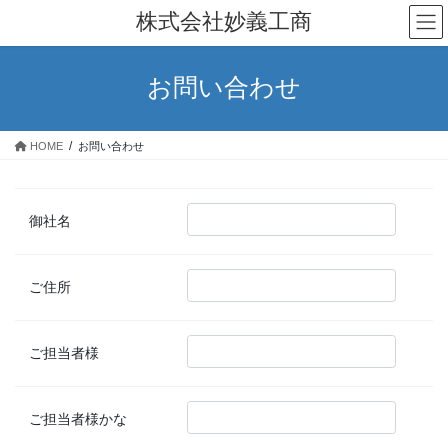
コ
ナ
株式会社妙義工商
ン
ビ
テ
ゲ
ン
ー
お問い合わせ
ツ
シ
へ
ョ
ス
ン
HOME
お問い合わせ
キ
に
ッ
移
プ
動
御社名
ご住所
ご担当者様
ご担当者様かな